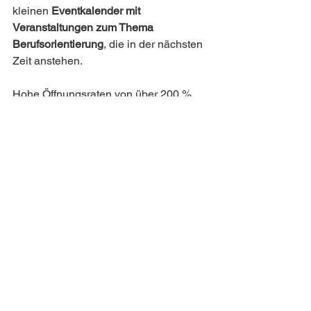
kleinen 
Eventkalender mit 
Veranstaltungen zum Thema 
Berufsorientierung
, die in der nächsten 
Zeit anstehen. 
Hohe Öffnungsraten von über 200 % 
und Klickraten von über 20 % sprechen 
da für sich. Was du zum 
Thema 
Schulmailings
 noch wissen solltest, 
haben wir dir 
hier
zusammengetragen. 
Wenn du mehr über unser 
vielfältiges 
Verteilernetzwerk
 wissen willst, dann 
lies doch mal unbedingt 
hier
rein.
Wir unterstützen dich 
gerne!